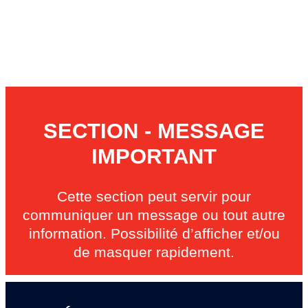
SECTION - MESSAGE
IMPORTANT
Cette section peut servir pour
communiquer un message ou tout autre
information. Possibilité d’afficher et/ou
de masquer rapidement.