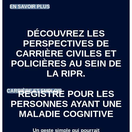
EN SAVOIR PLUS
DÉCOUVREZ LES
PERSPECTIVES DE
CARRIÈRE CIVILES ET
POLICIÈRES AU SEIN DE
LA RIPR.
CARRIÈRE ET EMPLOIS
REGISTRE POUR LES
PERSONNES AYANT UNE
MALADIE COGNITIVE
Un geste simple qui pourrait