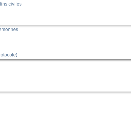
ins civiles
personnes
rotocole)