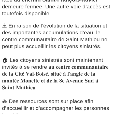
demeure fermée. Une autre voie d’accès est
toutefois disponible.
⚠️ En raison de l’évolution de la situation et
des importantes accumulations d’eau, le
centre communautaire de Saint-Mathieu ne
peut plus accueillir les citoyens sinistrés.
🏠 Les citoyens sinistrés sont maintenant
invités à se rendre 𝐚𝐮 𝐜𝐞𝐧𝐭𝐫𝐞 𝐜𝐨𝐦𝐦𝐮𝐧𝐚𝐮𝐭𝐚𝐢𝐫𝐞
𝐝𝐞 𝐥𝐚 𝐂𝐢𝐭𝐞́ 𝐕𝐚𝐥-𝐁𝐨𝐢𝐬𝐞́, 𝐬𝐢𝐭𝐮𝐞́ 𝐚̀ 𝐥’𝐚𝐧𝐠𝐥𝐞 𝐝𝐞 𝐥𝐚
𝐦𝐨𝐧𝐭𝐞́𝐞 𝐌𝐨𝐧𝐞𝐭𝐭𝐞 𝐞𝐭 𝐝𝐞 𝐥𝐚 𝟖𝐞 𝐀𝐯𝐞𝐧𝐮𝐞 𝐒𝐮𝐝 𝐚̀
𝐒𝐚𝐢𝐧𝐭-𝐌𝐚𝐭𝐡𝐢𝐞𝐮.
🚓 Des ressources sont sur place afin
d’accueillir et d’accompagner les personnes